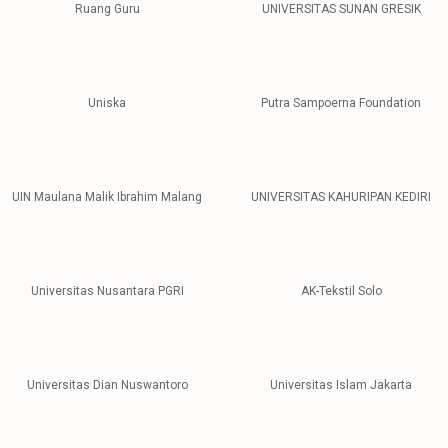
Ruang Guru
UNIVERSITAS SUNAN GRESIK
1
2
3
4
5
6
7
8
9
Uniska
Putra Sampoerna Foundation
UIN Maulana Malik Ibrahim Malang
UNIVERSITAS KAHURIPAN KEDIRI
Universitas Nusantara PGRI
AK-Tekstil Solo
Universitas Dian Nuswantoro
Universitas Islam Jakarta