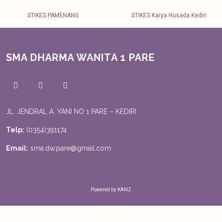
STIKES PAMENANG
STIKES Karya Husada Kediri
SMA DHARMA WANITA 1 PARE
JL. JENDRAL A. YANI NO 1 PARE – KEDIRI
Telp:
(0354)391174
Email:
sma.dw.pare@gmail.com
Powered by KANZ