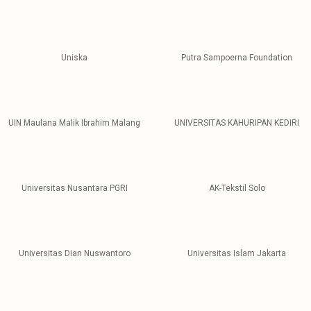
1
2
3
4
5
6
7
8
9
Uniska
Putra Sampoerna Foundation
UIN Maulana Malik Ibrahim Malang
UNIVERSITAS KAHURIPAN KEDIRI
Universitas Nusantara PGRI
AK-Tekstil Solo
Universitas Dian Nuswantoro
Universitas Islam Jakarta