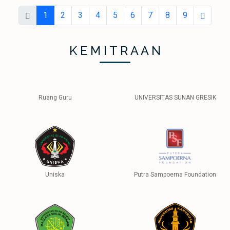
1
2
3
4
5
6
7
8
9
K E M I T R A A N
Ruang Guru
UNIVERSITAS SUNAN GRESIK
Uniska
Putra Sampoerna Foundation